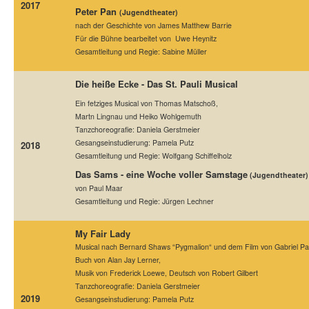
2017
Peter Pan
(Jugendtheater)
nach der Geschichte von James Matthew Barrie
Für die Bühne bearbeitet von Uwe Heynitz
Gesamtleitung und Regie: Sabine Müller
Die heiße Ecke - Das St. Pauli Musical
Ein fetziges Musical von Thomas Matschoß,
Martn Lingnau und Heiko Wohlgemuth
Tanzchoreografie: Daniela Gerstmeier
Gesangseinstudierung: Pamela Putz
2018
Gesamtleitung und Regie: Wolfgang Schiffelholz
Das Sams - eine Woche voller Samstage
(Jugendtheater)
von Paul Maar
Gesamtleitung und Regie: Jürgen Lechner
My Fair Lady
Musical nach Bernard Shaws “Pygmalion“ und dem Film von Gabriel Pa
Buch von Alan Jay Lerner,
Musik von Frederick Loewe, Deutsch von Robert Gilbert
Tanzchoreografie: Daniela Gerstmeier
2019
Gesangseinstudierung: Pamela Putz