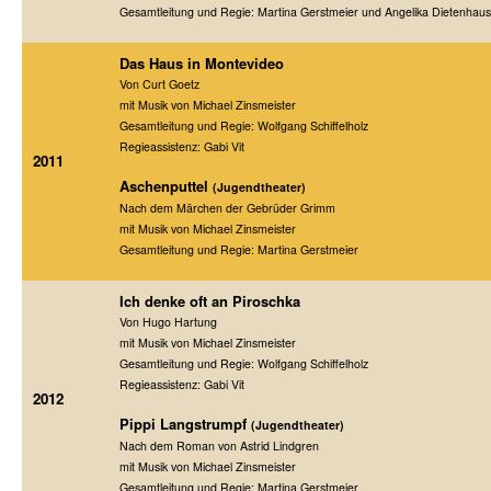
Gesamtleitung und Regie: Martina Gerstmeier und Angelika Dietenhaus
Das Haus in Montevideo
Von Curt Goetz
mit Musik von Michael Zinsmeister
Gesamtleitung und Regie: Wolfgang Schiffelholz
Regieassistenz: Gabi Vit
2011
Aschenputtel
(Jugendtheater)
Nach dem Märchen der Gebrüder Grimm
mit Musik von Michael Zinsmeister
Gesamtleitung und Regie: Martina Gerstmeier
Ich denke oft an Piroschka
Von Hugo Hartung
mit Musik von Michael Zinsmeister
Gesamtleitung und Regie: Wolfgang Schiffelholz
Regieassistenz: Gabi Vit
2012
Pippi Langstrumpf
(Jugendtheater)
Nach dem Roman von Astrid Lindgren
mit Musik von Michael Zinsmeister
Gesamtleitung und Regie: Martina Gerstmeier