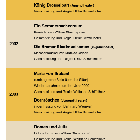
König Drosselbart
(Jugendtheater)
Gesamtleitung und Regie: Ulrike Schweihofer
Ein Sommernachtstraum
Komödie von William Shakespeare
Gesamtleitung und Regie: Ulrike Schweihofer
2002
Die Bremer Stadtmusikanten
(Jugendtheater)
Märchenmusical von Mathias Siebert
Gesamtleiltung und Regie: Ulrike Schweihofer
Maria von Brabant
(umfangreiche Seite über das Stück)
Wiederaufnahme aus dem Jahr 2000
Gesamtleitung und Regie: Wolfgang Schiffelholz
2003
Dornröschen
(Jugendtheater)
in der Fassung von Bernhard Wiemker
Gesamtleitung und Regie: Ulrike Schweihofer
Romeo und Julia
Liebesdrama von William Shakespeare
Gesamtleitung und Regie: Wolfgang Schiffelholz