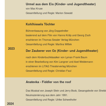
Urmel aus dem Eis (Kinder- und Jugendtheater)
von Max Kruse
Gesamtleitung und Regie: Marion Sewald
Kohlhiesels Töchter
Bühnenfassung von Jörg Doppelreiter
basierend auf dem Film von Hanns Kräly und Georg Zoch
erschienen im Thomas Sessler Verlag München
Gesamtleitung und Regie: Martina Wittek
2023
Der Zauberer von Oz (Kinder- und Jugendtheater)
nach dem Kinderbuchklassiker von Lyman Frank Baum
in einer Bearbeitung von Kim Langner und Axel Weidemann
erschienen im LITAG Theaterverlag München
Gesamtleitung und Regie: Christian Faul
Anatevka - Fiddler von the roof
Das Musical von Joseph Stein und Jerry Bock, Gesangstexte von Sheld
Neuinszenierung aus dem Jahr 1991.
Gesamtleitung und Regie: Ulrike Schweihofer
2024