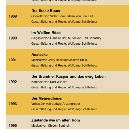
Der fidele Bauer
1989
Operette von Victor Leon, Musik von Leo Fall
Gesamtleitung und Regie: Wolfgang Schiffelholz
Im Weißen Rössl
1990
Singspiel von Hans Müller, Musik von Ralf Benatzky
Gesamtleitung und Regie: Wolfgang Schiffelholz
Anatevka
1991
Musical von Jerry Bock und Joseph Stein
Gesamtleitung und Regie: Wolfgang Schiffelholz
Der Brandner Kaspar und das ewig Leben
1992
Komödie von Kurt Wilhelm
Gesamtleitung und Regie: Wolfgang Schiffelholz
Der Meineidbauer
1993
Volksstück von Ludwig Anzengruber
Gesamtleitung und Regie: Wolfgang Schiffelholz
Zustände wie im alten Rom
1995
Musical von Steven Sontheim