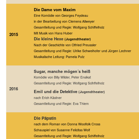
Die Dame vom Maxim
Eine Komödie von Georges Feydeau
in der Bearbeitung von Clemens Allweyer
Gesamtleitung und Regie: Wolfgang Schiffelholz
Mit Musik von Hans Huber
2015
Die kleine Hexe
(Jugendtheater)
Nach der Geschichte von Otfried Preussler
Gesamtleitung und Regie: Ulrike Schweihofer und Jürgen Lechner
Musikalische Leitung: Pamela Putz
Sugar, manche mögen´s heiß
Komödie von Billy Wilder, Peter Ensikat
Gesamtleitung und Regie: Wolfgang Scihffelholz
2016
Emil und die Detektive
(Jugendtheater)
nach Erich Kästner
Gesamtleitung und Regie: Eva Thiem
Die Päpstin
nach dem Roman von Donna Woolfolk Cross
Schauspiel von Susanne Felicitas Wolf
Gesamtleitung und Regie: Wolfgang Schiffelholz