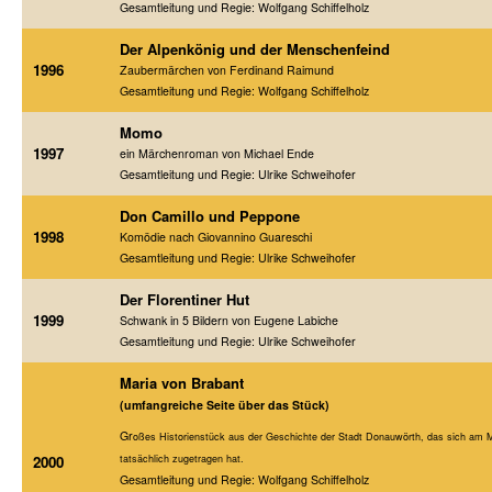
Gesamtleitung und Regie: Wolfgang Schiffelholz
Der Alpenkönig und der Menschenfeind
1996
Zaubermärchen von Ferdinand Raimund
Gesamtleitung und Regie: Wolfgang Schiffelholz
Momo
1997
ein Märchenroman von Michael Ende
Gesamtleitung und Regie: Ulrike Schweihofer
Don Camillo und Peppone
1998
Komödie nach Giovannino Guareschi
Gesamtleitung und Regie: Ulrike Schweihofer
Der Florentiner Hut
1999
Schwank in 5 Bildern von Eugene Labiche
Gesamtleitung und Regie: Ulrike Schweihofer
Maria von Brabant
(umfangreiche Seite über das Stück)
Gr
oßes Historienstück aus der Geschichte der Stadt Donauwörth, das sich am 
2000
tatsächlich zugetragen hat.
Gesamtleitung und Regie: Wolfgang Schiffelholz