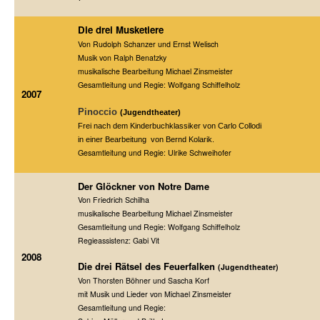
Die drei Musketiere
Von Rudolph Schanzer und Ernst Welisch
Musik von Ralph Benatzky
musikalische Bearbeitung Michael Zinsmeister
Gesamtleitung und Regie: Wolfgang Schiffelholz
2007
Pinoccio
(Jugendtheater)
Frei nach dem Kinderbuchklassiker von Carlo Collodi
in einer Bearbeitung von Bernd Kolarik.
Gesamtleitung und Regie: Ulrike Schweihofer
Der Glöckner von Notre Dame
Von Friedrich Schilha
musikalische Bearbeitung Michael Zinsmeister
Gesamtleitung und Regie: Wolfgang Schiffelholz
Regieassistenz: Gabi Vit
2008
Die drei Rätsel des Feuerfalken
(Jugendtheater)
Von Thorsten Böhner und Sascha Korf
mit Musik und Lieder von Michael Zinsmeister
Gesamtleitung und Regie: