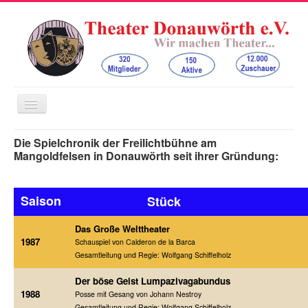
Navigation
an/aus
Home
Die Spielchronik der Freilichtbühne am
Mangoldfelsen in Donauwörth seit ihrer Gründung:
Der Verein
Bauernbühne Auchsesheim
Saison
Stück
Freilichtbühne am Mangoldfelsen
Das Große Welttheater
Kinder- und Jugendtheater
1987
Schauspiel von Calderon de la Barca
Kontakt
Gesamtleitung und Regie: Wolfgang Schiffelholz
Spenden
Der böse Geist Lumpazivagabundus
1988
Posse mit Gesang von Johann Nestroy
Gesamtleitung und Regie: Wolfgang Schiffelholz