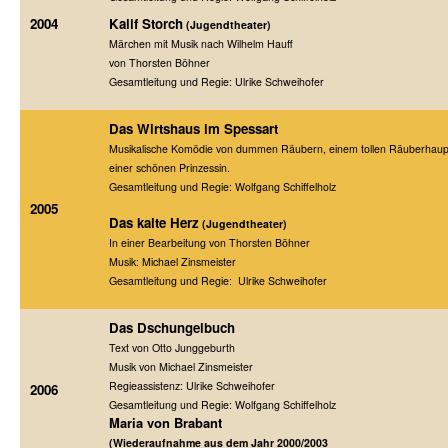
2004
Kalif Storch
(Jugendtheater)
Märchen mit Musik nach Wilhelm Hauff
von Thorsten Böhner
Gesamtleitung und Regie: Ulrike Schweihofer
Das Wirtshaus im Spessart
Musikalische Komödie von dummen Räubern, einem tollen Räuberhau
einer schönen Prinzessin.
Gesamtleitung und Regie: Wolfgang Schiffelholz
2005
Das kalte Herz
(Jugendtheater)
In einer Bearbeitung von Thorsten Böhner
Musik: Michael Zinsmeister
Gesamtleitung und Regie: Ulrike Schweihofer
Das Dschungelbuch
Text von Otto Junggeburth
Musik von Michael Zinsmeister
Regieassistenz: Ulrike Schweihofer
2006
Gesamtleitung und Regie: Wolfgang Schiffelholz
Maria von Brabant
(Wiederaufnahme aus dem Jahr 2000/2003