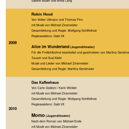
Sabine Müller und Britta Lang
Robin Hood
Von Volker Ullmann und Thomas Finn
mit Musik von Michael Zinsmeister
Gesamtleitung und Regie: Wolfgang Schiffelholz
Regieassistenz: Gabi Vit
2009
Alice im Wunderland
(Jugendtheater)
Für die Freilichtbühne bearbeitet und geschrieben von Martina Gerstmei
Tausch und Susi Klebl.
Musik und Lieder von Michael Zinsmeister
Gesamtleitung und Regie: Martina Gerstmeier
Das Kaffeehaus
Von Carlo Goldoni / Karin Winkler
mit Musik von Michael Zinsmeister
Gesamtleitung und Regie: Wolfgang Schiffelholz
Regieassistenz: Gabi Vit
2010
Momo
(Jugendtheater)
Nach dem Roman von Michael Ende
mit Musik von Michael Zinsmeister