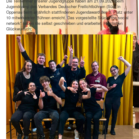
Die Teilnehmer unserer Jugendgruppe haben am 21.09.2025 beim
Jugendcamp des Verbandes Deutscher Freilichtbühnen (Süd) in
Oppenau beim alljährlich stattfindenen Jugendaward den 3. Platz unter
10 mitwirkenden Bühnen erreicht. Das vorgestellte Stück "the social
network" haben sie selbst geschrieben und erarbeitet. Herzlichen
Glückwunsch!