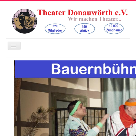
Navigation
an/aus
Home
Der Verein
Bauernbühne Auchsesheim
Freilichtbühne am Mangoldfelsen
Kinder- und Jugendtheater
Kontakt
Spenden