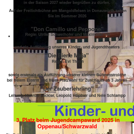
in der Saison 2027 wieder begrüßen zu dürfen.
Auf der Freilichtbühne am Mangoldfelsen in Donauwörth sahen
Sie im Sommer 2026
"Don Camillo und Peppone"
Regie: Ulrike Schweihofer und Maximilian Ott
und als Aufführung unseres Kinder- und Jugendtheaters
"Die Biene Maja"
Regie: Evi Thiem
sowie erstmals als Aufführung unserer kleinen Bühnenstrolche
bei freiem Eintritt und freier Platzwahl für Zuschauer ab 3 Jahren
"Der Zauberlehrling"
Leitung: Hannah Fackler, Leopold Höpfner und Nele Schlampp
____________________________
3. Platz beim Jugendcampaward 2025 in
Oppenau/Schwarzwald